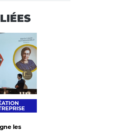
LIÉES
ÉATION
TREPRISE
gne les