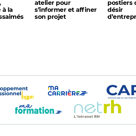
,
atelier pour
postiers 
à la
s’informer et affiner
désir
essaimés
son projet
d’entrep