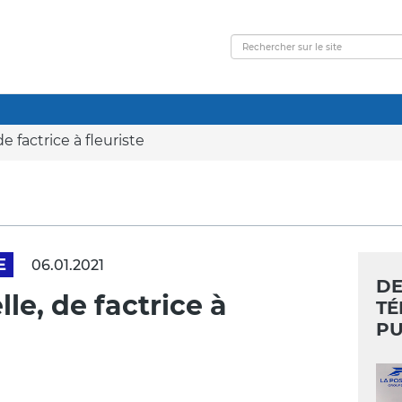
e factrice à fleuriste
E
06.01.2021
DE
le, de factrice à
TÉ
PU