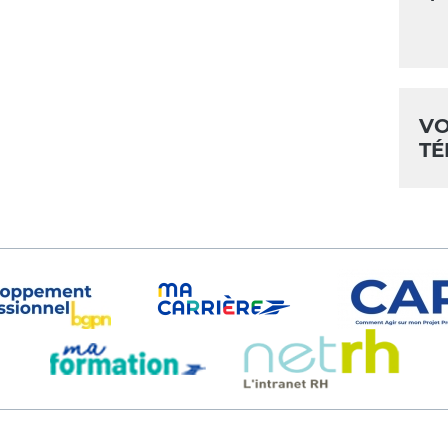
VO
TÉ