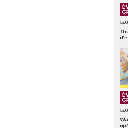
É
G
13.
Th
d'e
É
G
13.
Wal
opé