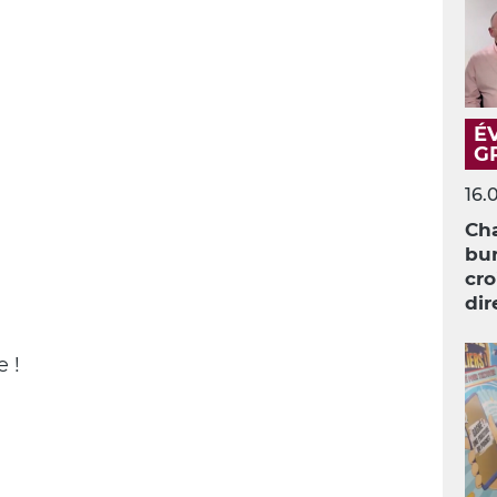
É
G
16.
Cha
bur
cro
dir
 !