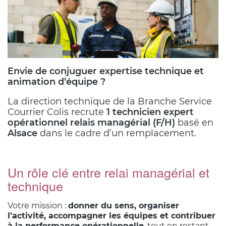
Envie de conjuguer expertise technique et
animation d’équipe ?
La direction technique de la Branche Service
Courrier Colis recrute
1 technicien expert
opérationnel relais managérial (F/H)
basé en
Alsace
dans le cadre d’un remplacement.
Un rôle clé entre relai managérial et
Corps
technique
du
texte
Votre mission :
donner du sens, organiser
l’activité, accompagner les équipes et contribuer
à la performance opérationnelle
, tout en restant