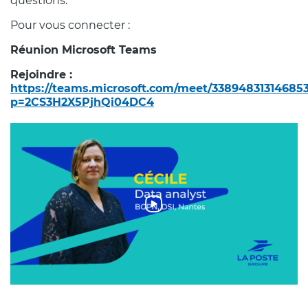
questions.
Pour vous connecter :
Réunion Microsoft Teams
Rejoindre :
https://teams.microsoft.com/meet/33894831314685
p=2CS3H2X5PjhQi04DC4
Vidéo