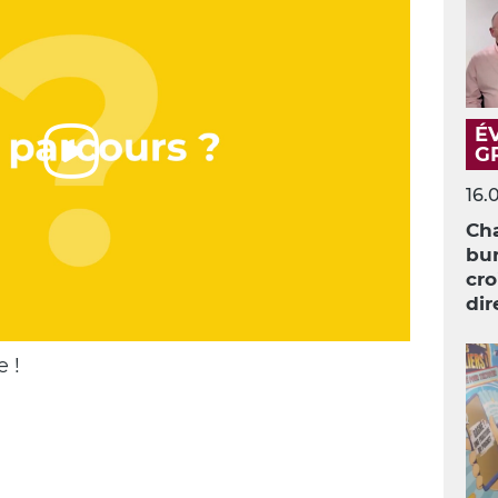
É
G
16.
Cha
bur
cro
dir
 !