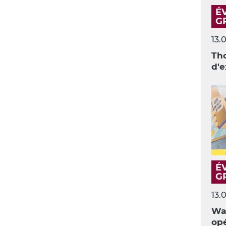
É
G
13.
Th
d'e
É
G
13.
Wal
opé