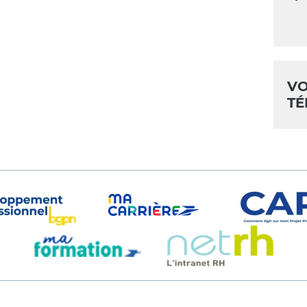
VO
TÉ