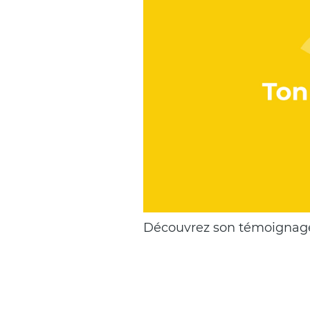
Chapeau
Découvrez son témoignage