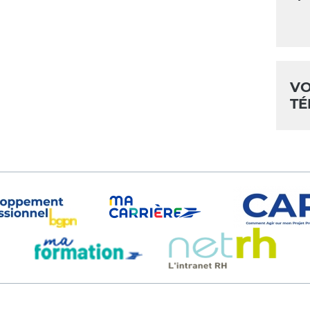
VO
TÉ