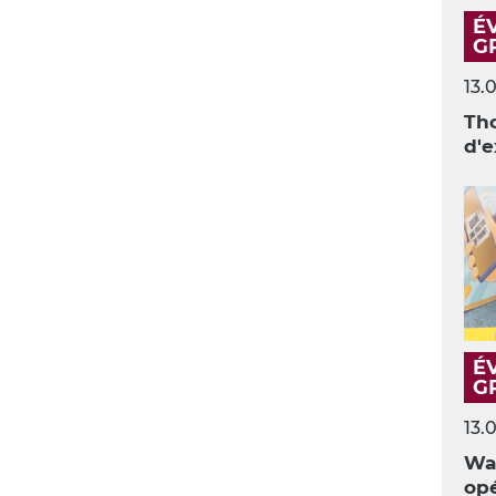
É
G
13.
Th
d'e
É
G
13.
Wal
opé