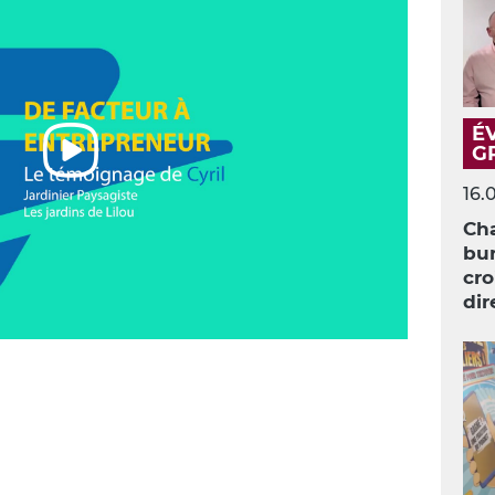
É
G
16.
Cha
bur
cro
dir